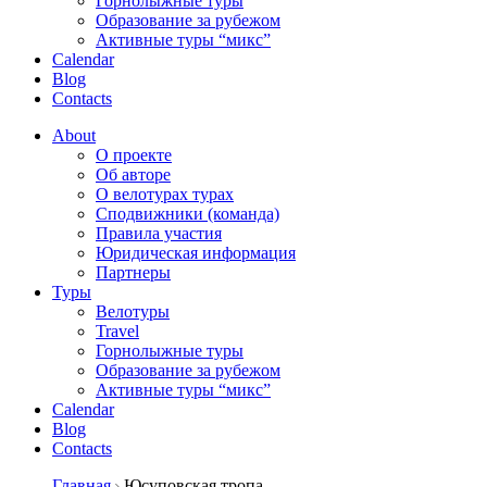
Горнолыжные туры
Образование за рубежом
Активные туры “микс”
Calendar
Blog
Contacts
About
О проекте
Об авторе
О велотурах турах
Сподвижники (команда)
Правила участия
Юридическая информация
Партнеры
Туры
Велотуры
Travel
Горнолыжные туры
Образование за рубежом
Активные туры “микс”
Calendar
Blog
Contacts
Главная
Юсуповская тропа