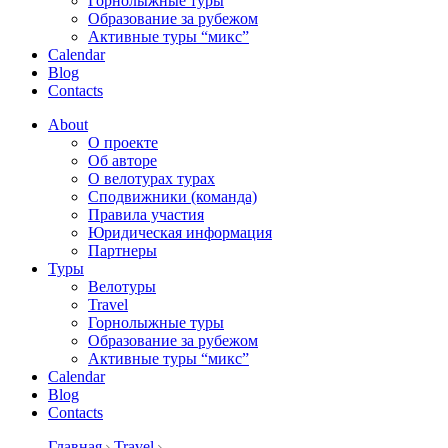
Горнолыжные туры
Образование за рубежом
Активные туры “микс”
Calendar
Blog
Contacts
About
О проекте
Об авторе
О велотурах турах
Сподвижники (команда)
Правила участия
Юридическая информация
Партнеры
Туры
Велотуры
Travel
Горнолыжные туры
Образование за рубежом
Активные туры “микс”
Calendar
Blog
Contacts
Главная
Travel