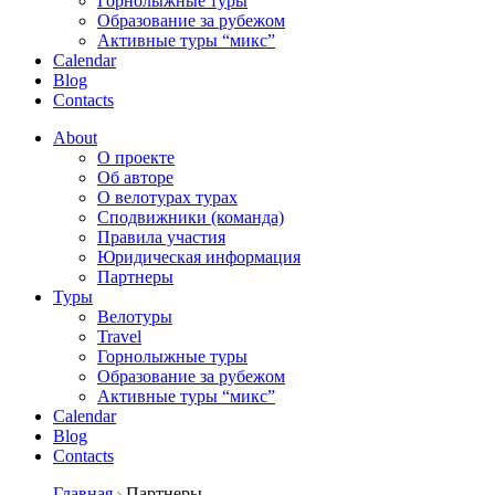
Горнолыжные туры
Образование за рубежом
Активные туры “микс”
Calendar
Blog
Contacts
About
О проекте
Об авторе
О велотурах турах
Сподвижники (команда)
Правила участия
Юридическая информация
Партнеры
Туры
Велотуры
Travel
Горнолыжные туры
Образование за рубежом
Активные туры “микс”
Calendar
Blog
Contacts
Главная
Партнеры