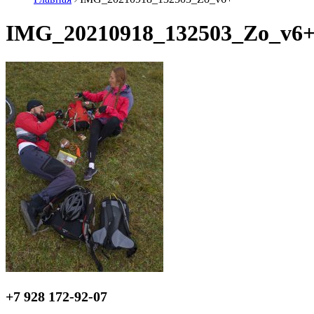
IMG_20210918_132503_Zo_v6
+7 928 172-92-07