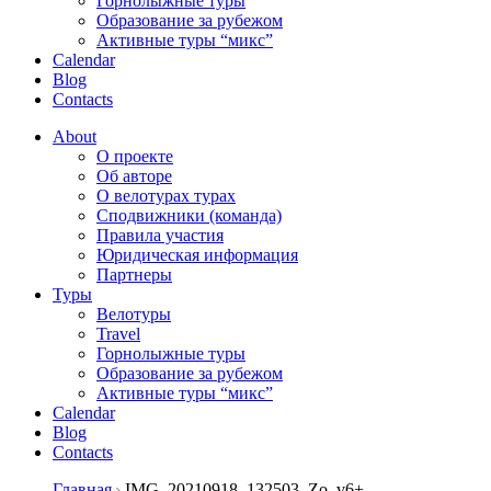
Горнолыжные туры
Образование за рубежом
Активные туры “микс”
Calendar
Blog
Contacts
About
О проекте
Об авторе
О велотурах турах
Сподвижники (команда)
Правила участия
Юридическая информация
Партнеры
Туры
Велотуры
Travel
Горнолыжные туры
Образование за рубежом
Активные туры “микс”
Calendar
Blog
Contacts
Главная
IMG_20210918_132503_Zo_v6+