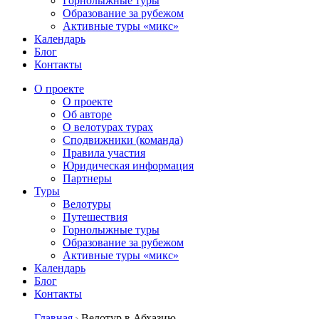
Горнолыжные туры
Образование за рубежом
Активные туры «микс»
Календарь
Блог
Контакты
О проекте
О проекте
Об авторе
О велотурах турах
Сподвижники (команда)
Правила участия
Юридическая информация
Партнеры
Туры
Велотуры
Путешествия
Горнолыжные туры
Образование за рубежом
Активные туры «микс»
Календарь
Блог
Контакты
Главная
Велотур в Абхазию