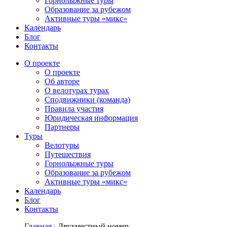
Горнолыжные туры
Образование за рубежом
Активные туры «микс»
Календарь
Блог
Контакты
О проекте
О проекте
Об авторе
О велотурах турах
Сподвижники (команда)
Правила участия
Юридическая информация
Партнеры
Туры
Велотуры
Путешествия
Горнолыжные туры
Образование за рубежом
Активные туры «микс»
Календарь
Блог
Контакты
Главная
Двухместный номер