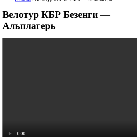
Велотур КБР Безенги —
Альплагерь