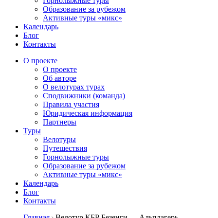
Горнолыжные туры
Образование за рубежом
Активные туры «микс»
Календарь
Блог
Контакты
О проекте
О проекте
Об авторе
О велотурах турах
Сподвижники (команда)
Правила участия
Юридическая информация
Партнеры
Туры
Велотуры
Путешествия
Горнолыжные туры
Образование за рубежом
Активные туры «микс»
Календарь
Блог
Контакты
Главная
Велотур КБР Безенги — Альплагерь