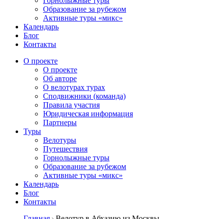
Горнолыжные туры
Образование за рубежом
Активные туры «микс»
Календарь
Блог
Контакты
О проекте
О проекте
Об авторе
О велотурах турах
Сподвижники (команда)
Правила участия
Юридическая информация
Партнеры
Туры
Велотуры
Путешествия
Горнолыжные туры
Образование за рубежом
Активные туры «микс»
Календарь
Блог
Контакты
Главная
Велотур в Абхазию из Москвы