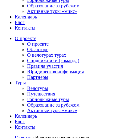
Горнолыжные туры
Образование за рубежом
Активные туры «микс»
Календарь
Блог
Контакты
О проекте
О проекте
Об авторе
О велотурах турах
Сподвижники (команда)
Правила участия
Юридическая информация
Партнеры
Туры
Велотуры
Путешествия
Горнолыжные туры
Образование за рубежом
Активные туры «микс»
Календарь
Блог
Контакты
Главная
Велотуры соколов трэвел