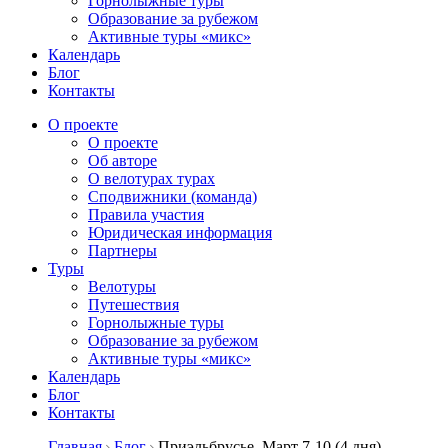
Горнолыжные туры
Образование за рубежом
Активные туры «микс»
Календарь
Блог
Контакты
О проекте
О проекте
Об авторе
О велотурах турах
Сподвижники (команда)
Правила участия
Юридическая информация
Партнеры
Туры
Велотуры
Путешествия
Горнолыжные туры
Образование за рубежом
Активные туры «микс»
Календарь
Блог
Контакты
Главная
Блог
Приэльбрусье. Март 7-10 (4 дня)