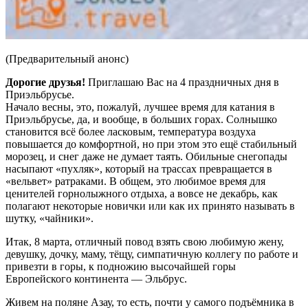
(Предварительный анонс)
Дорогие друзья!
Приглашаю Вас на 4 праздничных дня в
Приэльбрусье.
Начало весны, это, пожалуй, лучшее время для катания в
Приэльбрусье, да, и вообще, в больших горах. Солнышко
становится всё более ласковым, температура воздуха
повышается до комфортной, но при этом это ещё стабильный
морозец, и снег даже не думает таять. Обильные снегопады
насыпают «пухляк», который на трассах превращается в
«вельвет» ратраками. В общем, это любимое время для
ценителей горнолыжного отдыха, а вовсе не декабрь, как
полагают некоторые новички или как их принято называть в
шутку, «чайники».
Итак, 8 марта, отличный повод взять свою любимую жену,
девушку, дочку, маму, тёщу, симпатичную коллегу по работе и
привезти в горы, к подножию высочайшей горы
Европейского континента — Эльбрус.
Живем на поляне Азау, то есть, почти у самого подъёмника в