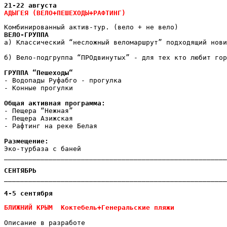
21-22 августа
АДЫГЕЯ
 (ВЕЛО+ПЕШЕХОДЫ+РАФТИНГ)
Комбинированный актив-тур. (вело + не вело)
ВЕЛО-ГРУППА
а) Классический “несложный веломаршрут” подходящий нови
б) Вело-подгруппа “ПРОдвинутых” - для тех кто любит гор
ГРУППА “Пешеходы“
- Водопады Руфабго - прогулка
- Конные прогулки
Общая активная программа:
- Пещера “Нежная”
- Пещера Азижская
- Рафтинг на реке Белая
Размещение:
Эко-турбаза с баней
_______________________________________________________
СЕНТЯБРЬ

_______________________________________________________
4-5 сентября
БЛИЖНИЙ КРЫМ  Коктебель+Генеральские пляжи
Описание в разработе