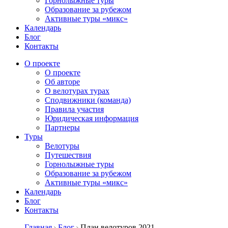
Горнолыжные туры
Образование за рубежом
Активные туры «микс»
Календарь
Блог
Контакты
О проекте
О проекте
Об авторе
О велотурах турах
Сподвижники (команда)
Правила участия
Юридическая информация
Партнеры
Туры
Велотуры
Путешествия
Горнолыжные туры
Образование за рубежом
Активные туры «микс»
Календарь
Блог
Контакты
Главная
Блог
План велотуров 2021