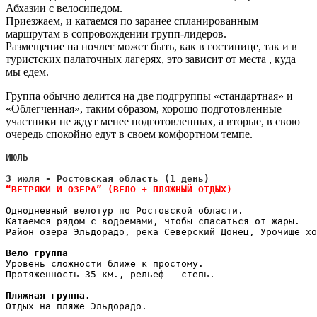
Абхазии с велосипедом.
Приезжаем, и катаемся по заранее спланированным
маршрутам в сопровождении групп-лидеров.
Размещение на ночлег может быть, как в гостинице, так и в
туристских палаточных лагерях, это зависит от места , куда
мы едем.
Группа обычно делится на две подгруппы «стандартная» и
«Облегченная», таким образом, хорошо подготовленные
участники не ждут менее подготовленных, а вторые, в свою
очередь спокойно едут в своем комфортном темпе.
ИЮЛЬ
3 июля - Ростовская область (1 день)
“ВЕТРЯКИ И ОЗЕРА” (ВЕЛО + ПЛЯЖНЫЙ ОТДЫХ)
Однодневный велотур по Ростовской области.
Катаемся рядом с водоемами, чтобы спасаться от жары.
Район озера Эльдорадо, река Северский Донец, Урочище хо
Вело группа
Уровень сложности ближе к простому.
Протяженность 35 км., рельеф - степь.
Пляжная группа.
Отдых на пляже Эльдорадо.