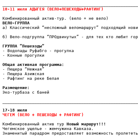
_______________________________________________________
10-11 июля АДЫГЕЯ
Комбинированный актив-тур. (вело + не вело)
ВЕЛО-ГРУППА
а) Классический “несложный веломаршрут” подходящий нови
б) Вело-подгруппа “ПРОдвинутых” - для тех кто любит гор
ГРУППА “Пешеходы“
- Водопады Руфабго - прогулка
- Конные прогулки
Общая активная программа:
- Пещера “Нежная”
- Пещера Азижская
- Рафтинг на реке Белая
Размещение:
Эко-турбаза с баней
17-18 июля
ЧЕГЕМ (ВЕЛО + ПЕШЕХОДЫ + РАФТИНГ)
Комбинированный актив тур 
Новый маршрут!!!
Чегемское ущелье - жемчужина Кавказа.
Знаменитый парадром предоставляет возможность пролететь