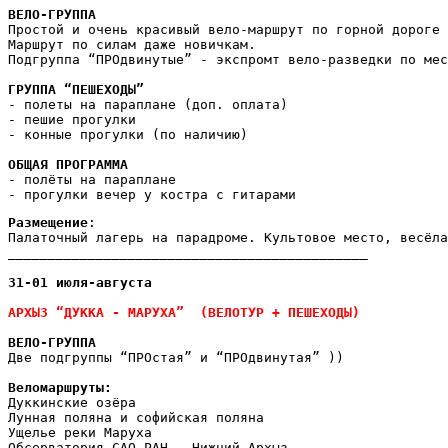
ВЕЛО-ГРУППА
Простой и очень красивый вело-маршрут по горной дороге 
Маршрут по силам даже новичкам.
Подгруппа “ПРОдвинутые” - экспромт вело-разведки по мес
ГРУППА “ПЕШЕХОДЫ” 
- полеты на параплане (доп. оплата)
- пешие прогулки
- конные прогулки (по наличию)
ОБЩАЯ ПРОГРАММА
- полёты на параплане
- прогулки вечер у костра с гитарами
Размещение
:
Палаточный лагерь на парадроме. Культовое место, весёла
_____________________________________________
31-01 июля-августа
АРХЫЗ “ДУККА - МАРУХА”  (ВЕЛОТУР + ПЕШЕХОДЫ)
ВЕЛО-ГРУППА
Две подгруппы “ПРОстая” и “ПРОдвинутая” ))
Веломаршруты:
Дуккинские озёра
Лунная поляна и софийская поляна
Ущелье реки Маруха
Обсерватория САО РАН - Нижний Архыз