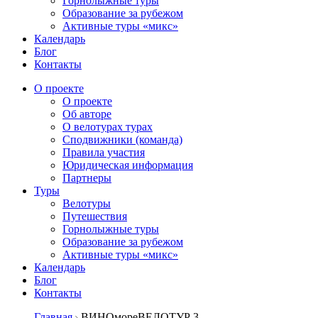
Горнолыжные туры
Образование за рубежом
Активные туры «микс»
Календарь
Блог
Контакты
О проекте
О проекте
Об авторе
О велотурах турах
Сподвижники (команда)
Правила участия
Юридическая информация
Партнеры
Туры
Велотуры
Путешествия
Горнолыжные туры
Образование за рубежом
Активные туры «микс»
Календарь
Блог
Контакты
Главная
ВИНОмореВЕЛОТУР 3