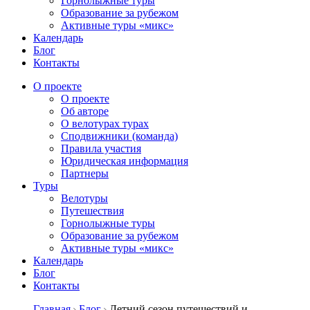
Горнолыжные туры
Образование за рубежом
Активные туры «микс»
Календарь
Блог
Контакты
О проекте
О проекте
Об авторе
О велотурах турах
Сподвижники (команда)
Правила участия
Юридическая информация
Партнеры
Туры
Велотуры
Путешествия
Горнолыжные туры
Образование за рубежом
Активные туры «микс»
Календарь
Блог
Контакты
Главная
Блог
Летний сезон путешествий и