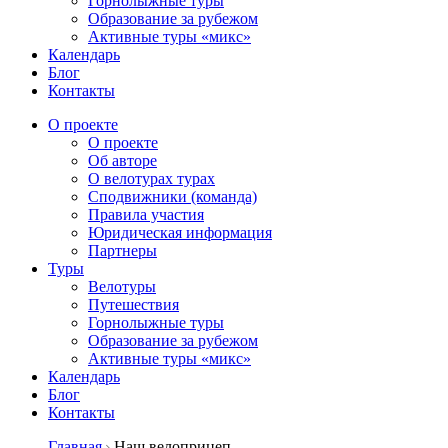
Горнолыжные туры
Образование за рубежом
Активные туры «микс»
Календарь
Блог
Контакты
О проекте
О проекте
Об авторе
О велотурах турах
Сподвижники (команда)
Правила участия
Юридическая информация
Партнеры
Туры
Велотуры
Путешествия
Горнолыжные туры
Образование за рубежом
Активные туры «микс»
Календарь
Блог
Контакты
Главная
Наш велоприцеп