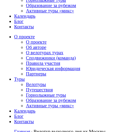
Горнолыжные туры
Образование за рубежом
Активные туры «микс»
Календарь
Блог
Контакты
О проекте
О проекте
Об авторе
О велотурах турах
Сподвижники (команда)
Правила участия
Юридическая информация
Партнеры
Туры
Велотуры
Путешествия
Горнолыжные туры
Образование за рубежом
Активные туры «микс»
Календарь
Блог
Контакты
Главная
Велотур выходного дня их Москвы