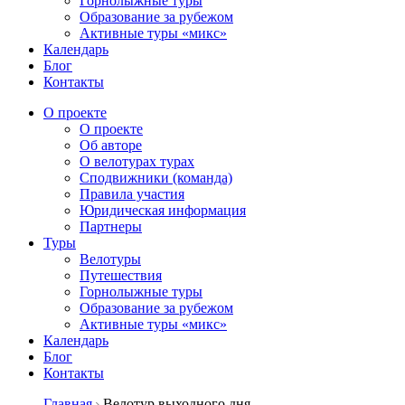
Горнолыжные туры
Образование за рубежом
Активные туры «микс»
Календарь
Блог
Контакты
О проекте
О проекте
Об авторе
О велотурах турах
Сподвижники (команда)
Правила участия
Юридическая информация
Партнеры
Туры
Велотуры
Путешествия
Горнолыжные туры
Образование за рубежом
Активные туры «микс»
Календарь
Блог
Контакты
Главная
Велотур выходного дня