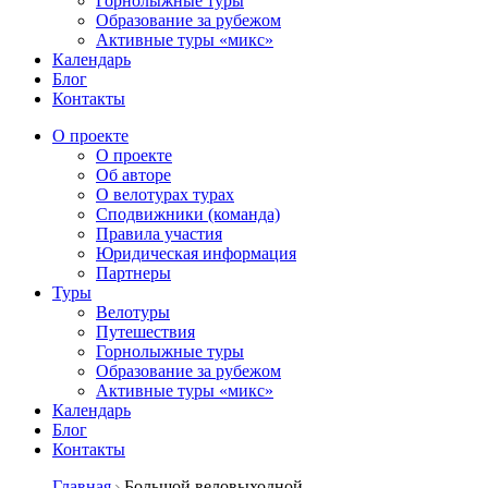
Горнолыжные туры
Образование за рубежом
Активные туры «микс»
Календарь
Блог
Контакты
О проекте
О проекте
Об авторе
О велотурах турах
Сподвижники (команда)
Правила участия
Юридическая информация
Партнеры
Туры
Велотуры
Путешествия
Горнолыжные туры
Образование за рубежом
Активные туры «микс»
Календарь
Блог
Контакты
Главная
Большой веловыходной