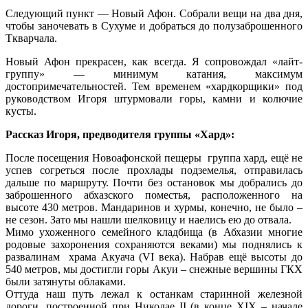
Следующий пункт — Новый Афон. Собрали вещи на два дня,
чтобы заночевать в Сухуме и добраться до полузаброшенного
Ткварчала.
Новый Афон прекрасен, как всегда. Я сопровождал «лайт-
группу» — минимум катания, максимум
достопримечательностей. Тем временем «хардкорщики» под
руководством Игоря штурмовали горы, камни и колючие
кусты.
Рассказ Игоря, предводителя группы «Хард»:
После посещения Новоафонской пещеры группа хард, ещё не
успев согреться после прохлады подземелья, отправилась
дальше по маршруту. Почти без остановок мы добрались до
заброшенного абхазского поместья, расположенного на
высоте 430 метров. Мандаринов и хурмы, конечно, не было –
не сезон. Зато мы нашли шелковицу и наелись ею до отвала.
Мимо ухоженного семейного кладбища (в Абхазии многие
родовые захоронения сохраняются веками) мы поднялись к
развалинам храма Акуача (VI века). Набрав ещё высоты до
540 метров, мы достигли горы Акуи – снежные вершины ГКХ
были затянуты облаками.
Оттуда наш путь лежал к останкам старинной железной
дороги, построенной при Николае II (в конце XIX – начале