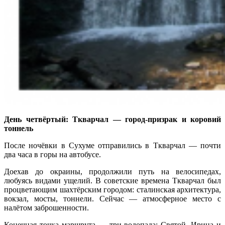
День четвёртый: Ткварчал — город-призрак и коровий
тоннель
После ночёвки в Сухуме отправились в Ткварчал — почти
два часа в горы на автобусе.
Доехав до окраины, продолжили путь на велосипедах,
любуясь видами ущелий. В советские времена Ткварчал был
процветающим шахтёрским городом: сталинская архитектура,
вокзал, мосты, тоннели. Сейчас — атмосферное место с
налётом заброшенности.
Конечная точка маршрута — три водопада: Святой, Ирина и